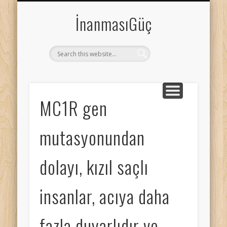
HAYVANLAR
TEKNOLOJİ
İNSANLAR
SAĞLIK
GİZEM
TARİH
UZAY
BİLİM
SPOR
İnanmasıGüç
MC1R gen
mutasyonundan
dolayı, kızıl saçlı
insanlar, acıya daha
fazla duyarlıdır ve