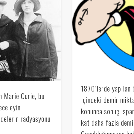
1870’lerde yapılan 
 Marie Curie, bu
içindeki demir mikta
eceleyin
konunca sonuç ıspa
ddelerin radyasyonu
kat daha fazla demir
Çocukluğumuzun kahr