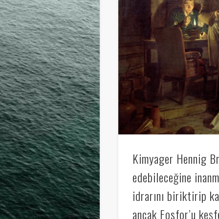
Kimyager Hennig Bra
edebileceğine inanm
idrarını biriktirip 
ancak Fosfor’u keşf