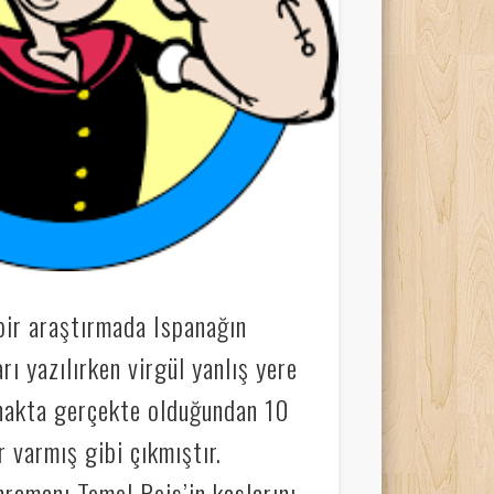
bir araştırmada Ispanağın
rı yazılırken virgül yanlış yere
nakta gerçekte olduğundan 10
 varmış gibi çıkmıştır.
amanı Temel Reis’in kaslarını