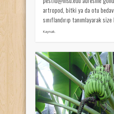
pestid@msu.edu adresine gönde
artropod, bitki ya da otu bedav
sınıflandırıp tanımlayarak size b
Kaynak.