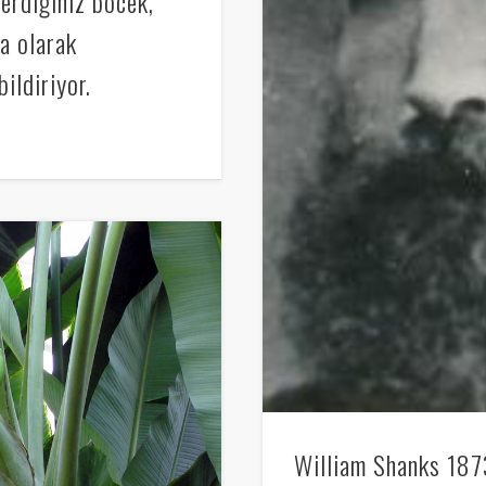
rdiğiniz böcek,
a olarak
ildiriyor.
William Shanks 1873 