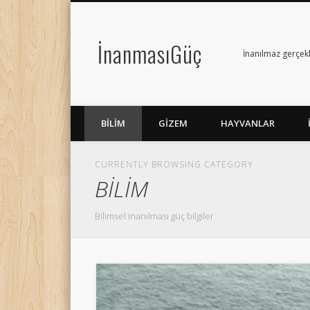
İnanmasıGüç
İnanılmaz gerçek
BİLİM
GİZEM
HAYVANLAR
CURRENTLY BROWSING CATEGORY
BİLİM
Bilimsel inanılması güç bilgiler