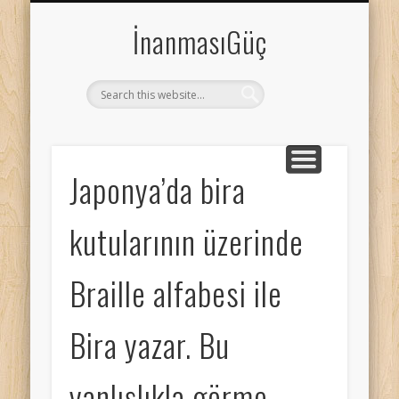
HAYVANLAR
TEKNOLOJİ
İNSANLAR
SAĞLIK
GİZEM
TARİH
UZAY
BİLİM
SPOR
İnanmasıGüç
Japonya’da bira
kutularının üzerinde
Braille alfabesi ile
Bira yazar. Bu
yanlışlıkla görme